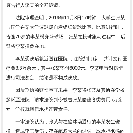
原告行人李某的全部诉请。
法院审理查明，2019年11月3日17时许，大学生张某
与同学在某大学篮球场自发组织篮球比赛。比赛进行时，
恰逢70岁的李某横穿篮球场，张某在接球跑动过程中，后
背将李某撞倒在地。
李某受伤后就近送往医院 ，住院加门诊 ，共计支付医
疗费3.3万余元，其中张某垫付6000元。李某申请对伤情
进行司法鉴定，结论是不构成伤残。
因后期协商赔偿事宜未果，李某将张某及其所在学校
起诉至法院，请求法院判令被告张某赔偿各类费用5万余
元，学校就赔偿承担连带责任。
一审法院认为，张某与在篮球场通行的李某发生碰
撞，造成李某受伤，存在疏忽大意的过失，应承担40%的