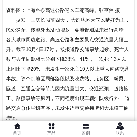
资料图：上海各条高速公路迎来车流高峰。张亨伟 摄
据知，国庆长假前四天， 大部地区天气以晴好为主，
民众探亲、旅游外出活动增多，各地普遍迎来出行高峰，
各大城市周边道路、高速公路和主要景点交通流量大幅上
升。截至10月4日17时， 接报道路交通事故起数、死亡人
数与去年同期相比分别下降38%、41%，一次死亡3人以
上同比下降20%，未发生一次死亡10人以上重大道路交通
事故。除个别地区局部路段以及收费站、服务区、桥梁、
隧道、互通立交等节点因为流量过大、交通瓶颈、道路施
工、刮擦事故等原因，不同程度出现车辆排队缓行外， 道
路交通总体平稳有序，未发生严重交通拥堵和大规模车辆
滞留。
公安部交通管理局通报称，5日起，各地将陆续迎来
首页
产品
案例
联系