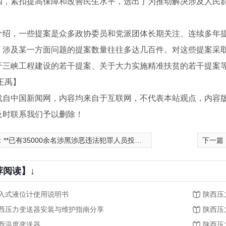
紧扣提高保障和改善民生水平，选出了为推动解决涉及人民群
，一些提案是众多政协委员和党派团体长期关注、连续多年提
。涉及某一方面问题的提案数量往往多达几百件。对这些提案采取
于三峡工程建设的若干提案、关于大力实施精准扶贫的若干提案等
王禹】
载自中国新闻网，内容均来自于互联网，不代表本站观点，内容
及时联系我们予以删除！
：
**已有35000余名涉黑涉恶违法犯罪人员投案自首
下一篇
荐阅读】↓
入式液位计使用说明书
陕西压
西压力变送器安装与维护指南分享
陕西压
西温度变送器
陕西压