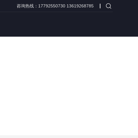
咨询热线：17792550730 13619268785
联系我们