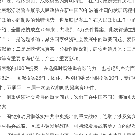
与广泛、程序规范、成效突出的鲜明特征，在人民政协光辉历程
彰活动旨在展示人民政协在新中国70年波澜壮阔的发展历程
和政治协商制度的独特优势，也反映提案工作在人民政协工作中
，全国政协成立70年来，共收到14万余件提案。此次评选主
三个：一是选题准确，聚焦国家经济社会发展中的重要问题、爱
言献策；二是反映情况真实，分析问题深刻，建议明确具体；三
作等有重要参考价值，产生了重要影响。
彰的100件提案，在选择时既注重有影响力，也考虑到各方面的
案62件，党派提案23件，团体、界别和委员小组提案10件，专
2件，五届至十三届一次会议期间的提案有88件。
节流装置
超声波液（物）位计
侧重经济社会发展的重大问题，选出了在中国不同时期确实发
提案。
围绕推动贯彻落实中共中央提出的重大战略，选取了涉及落实
乡村振兴战略、区域协调发展战略、可持续发展战略等方面的提