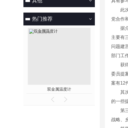
其他
具有参
此次表
热门推荐
党合作
据介绍
主要有
问题建
部门工
获得表
委员提
案有1
双金属温度计
射频导纳物位开关
其次，
的一些
第三，
战略、