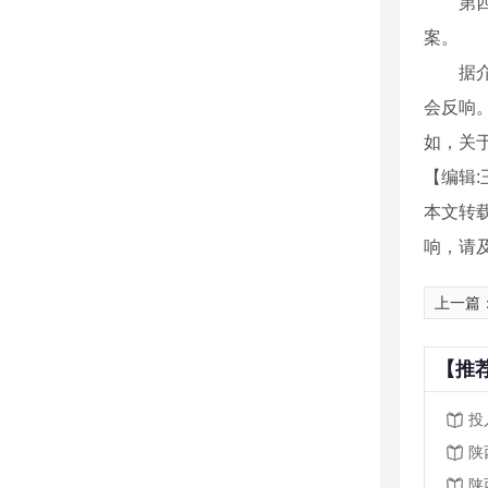
第四，
案。
据介绍
会反响
如，关
【编辑:
本文转
响，请
上一篇
【推
投
陕
陕