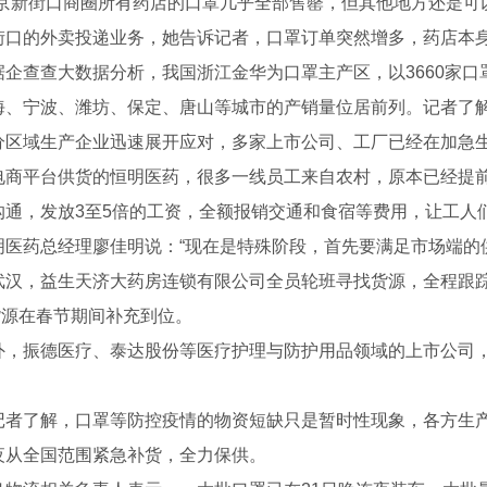
新街口商圈所有药店的口罩几乎全部售罄，但其他地方还是可以
街口的外卖投递业务，她告诉记者，口罩订单突然增多，药店本
查查大数据分析，我国浙江金华为口罩主产区，以3660家口
海、宁波、潍坊、保定、唐山等城市的产销量位居前列。记者了
分区域生产企业迅速展开应对，多家上市公司、工厂已经在加急
平台供货的恒明医药，很多一线员工来自农村，原本已经提前
沟通，发放3至5倍的工资，全额报销交通和食宿等费用，让工人
药总经理廖佳明说：“现在是特殊阶段，首先要满足市场端的供
，益生天济大药房连锁有限公司全员轮班寻找货源，全程跟踪
货源在春节期间补充到位。
物）位计
磁翻板液位计
振德医疗、泰达股份等医疗护理与防护用品领域的上市公司，
了解，口罩等防控疫情的物资短缺只是暂时性现象，各方生产
夜从全国范围紧急补货，全力保供。