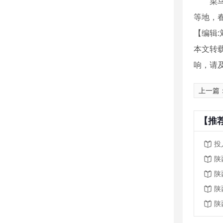
菜鸟物
等地，
【编辑:
本文转
响，请
上一篇
【推
投
陕
陕
陕
陕