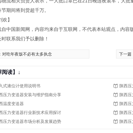
流相关负责人表示，一大批口罩已在21日晚连夜装车，大批
春节期间将到货超千万。
刘欢】
载自中国新闻网，内容均来自于互联网，不代表本站观点，内容
及时联系我们予以删除！
：
对吃年夜饭不必有太多执念
下一篇
荐阅读】↓
入式液位计使用说明书
陕西压
西压力变送器安装与维护指南分享
陕西压
西温度变送器
陕西压
西压力变送器行业新技术应用探讨
陕西压
西压力变送器市场分析及发展趋势
陕西压