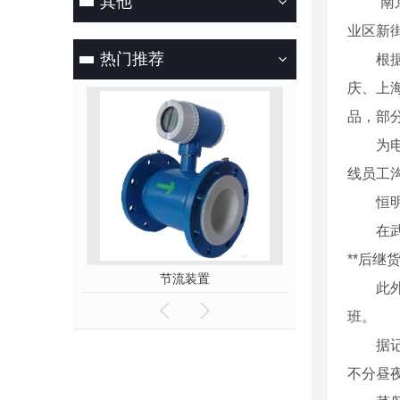
其他
“南京
业区新
热门推荐
根据企
庆、上
品，部
为电商
线员工
恒明医
在武汉
**后继
位开关
节流装置
超声波液（
此外，
班。
据记者
不分昼