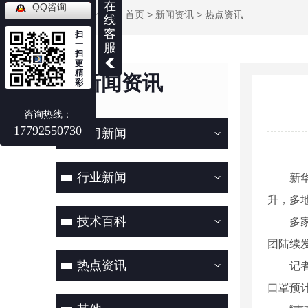
在
QQ咨询
当前位置：
首页
>
新闻资讯
>
热点资讯
线
客
扫
一
服
扫
更
精
新闻资讯
彩
NEWS
咨询热线：
17792550730
公司新闻
行业新闻
新华社
升，多
技术百科
多家电
团陆续
热点资讯
记者在
口罩预