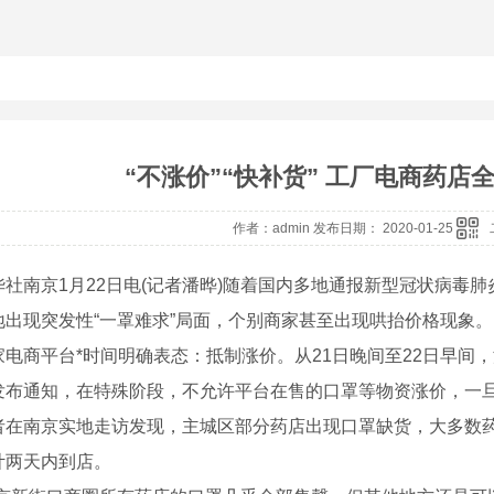
“不涨价”“快补货” 工厂电商药店
作者：admin 发布日期： 2020-01-25
南京1月22日电(记者潘晔)随着国内多地通报新型冠状病毒肺
地出现突发性“一罩难求”局面，个别商家甚至出现哄抬价格现象。
商平台*时间明确表态：抵制涨价。从21日晚间至22日早间
发布通知，在特殊阶段，不允许平台在售的口罩等物资涨价，一
南京实地走访发现，主城区部分药店出现口罩缺货，大多数药
计两天内到店。