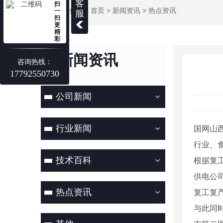
客
扫
当前位置：
首页
>
新闻资讯
>
热点资讯
一
服
扫
更
精
彩
新闻资讯
咨询热线：
17792550730
NEWS
公司新闻
行业新闻
国网山
行业、
技术百科
根据复
供电公
热点资讯
复工复
与此同