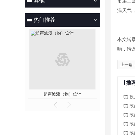
其他
市第二
温天气
热门推荐
本文转
响，请
上一篇
【推
置
超声波液（物）位计
磁翻板
投
陕
陕
陕
陕