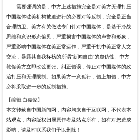
需要强调的是，中方上述措施完全是对美方无理打压
中国媒体驻美机构被迫进行的必要对等反制，完全是正当
合理防卫。美方有关做法专门针对中国媒体，是基于冷战
思维和意识形态偏见，严重损害中国媒体的声誉和形象，
严重影响中国媒体在美正常运作，严重干扰中美正常人文
交流，暴露其自我标榜的所谓“新闻自由”的虚伪性。中方
敦促美方立即改弦更张、纠正错误，停止对中国媒体的政
治打压和无理限制。如果美方一意孤行，错上加错，中方
必将采取进一步的反制措施。
【编辑:白嘉懿】
本文转载自中国新闻网，内容均来自于互联网，不代表本
站观点，内容版权归属原作者及站点所有，如有对您造成
影响，请及时联系我们予以删除！