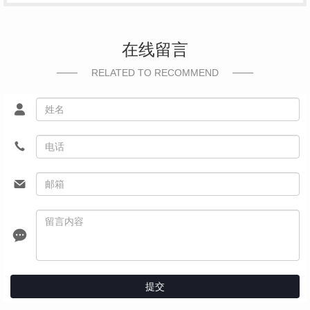
在线留言
RELATED TO RECOMMEND
提交