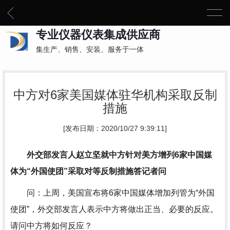
专业仪器仪表集成供应商
集生产、销售、安装、服务于一体
中方对6家美国媒体驻华机构采取反制
措施
[发布日期：2020/10/27 9:39:11]
外交部发言人赵立坚就中方针对美方增列6家中国媒
体为“外国使团”采取对等反制措施答记者问
问：上周，美国宣布将6家中国媒体增加列管为“外国
使团”，外交部发言人表示中方将做出正当、必要的反应。
请问中方将如何反应？